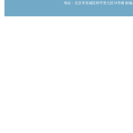
地址：北京市东城区和平里七区16号楼 邮编：100013 电话