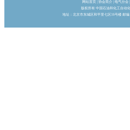
网站首页
|
协会简介
|
电气分会
版权所有 中国石油和化工自动
地址：北京市东城区和平里七区16号楼 邮编：100013 电话